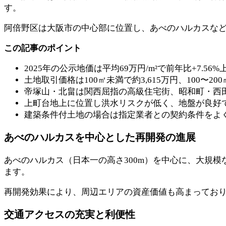
す。
阿倍野区は大阪市の中心部に位置し、あべのハルカスなど
この記事のポイント
2025年の公示地価は平均69万円/m²で前年比+7.56
土地取引価格は100㎡未満で約3,615万円、100〜200
帝塚山・北畠は関西屈指の高級住宅街、昭和町・西
上町台地上に位置し洪水リスクが低く、地盤が良好
建築条件付土地の場合は指定業者との契約条件をよ
あべのハルカスを中心とした再開発の進展
あべのハルカス（日本一の高さ300m）を中心に、大規模
ます。
再開発効果により、周辺エリアの資産価値も高まってお
交通アクセスの充実と利便性