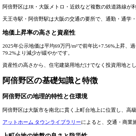
阿倍野区はJR・大阪メトロ・近鉄など複数の鉄道路線が
天王寺駅・阿倍野駅は大阪の交通の要所で、通勤・通学
地価上昇率の高さと資産性
2025年公示地価は平均69万円/m²で前年比+7.56%上昇
79.2%より減少が緩やかです。
資産性の高さから、住宅建築用地だけでなく投資用地と
阿倍野区の基礎知識と特徴
阿倍野区の地理的特性と住環境
阿倍野区は大阪市を南北に貫く上町台地上に位置し、高
アットホーム タウンライブラリー
によると、交通・商業
上町台地の地盤の良さと防災性