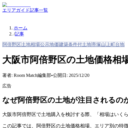
エリアガイド
記事一覧
ホーム
/
記事
阿倍野区
土地相場
公示地価
建築条件付土地
帝塚山
上町台地
大阪市阿倍野区の土地価格相
著者:
Room Match編集部
•
公開日:
2025/12/20
広告
なぜ阿倍野区の土地が注目されるの
大阪市阿倍野区で土地購入を検討する際、「相場はいく
この記事では、阿倍野区の土地価格相場、エリア別の特