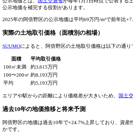
公示地価とは、
国土交通省
が毎年1月1日時点で公表する
公示地価を補完する役割があります。
2025年の阿倍野区の公示地価は平均69万円/m²で前年比+
実際の土地取引価格（面積別の相場）
SUUMO
によると、阿倍野区の土地取引価格は以下の通り
面積
平均取引価格
100㎡未満
約3,615万円
100〜200㎡
約8,193万円
平均
約5,193万円
エリアや駅からの距離により価格差が大きいため、
国土交
過去10年の地価推移と将来予測
阿倍野区の地価は過去10年で+24.7%上昇しており、資産
かです。