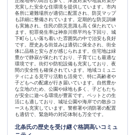
丘陵地帯の高台も多く、津波対策や地震対策が
充実した安全な住環境を提供しています。市内
各所に避難場所が適切に配置され、防災マップ
も詳細に整備されています。定期的な防災訓練
も実施され、住民の防災意識も高く保たれてい
ます。犯罪発生率は神奈川県平均を下回り、城
下町らしい落ち着いた雰囲気の中で治安も良好
です。歴史ある街並みは適切に保全され、街全
体に品格と安らぎが感じられます。住宅地は緑
豊かで静寂が保たれており、子育てにも最適な
環境です。街灯や防犯設備も充実しており、夜
間の安全性も確保されています。地域コミュニ
ティによる見守り活動も活発で、特に高齢者や
子どもへの配慮が行き届いています。自然豊か
な立地のため、公園や緑地も多く、子どもたち
が安全に遊べる環境が豊富です。ペットとの生
活にも適しており、城址公園や海岸での散歩コ
ースも充実しています。警察署や消防署の配置
も適切で、緊急時の対応体制も万全です。
北条氏の歴史を受け継ぐ格調高いコミュ
ニティ