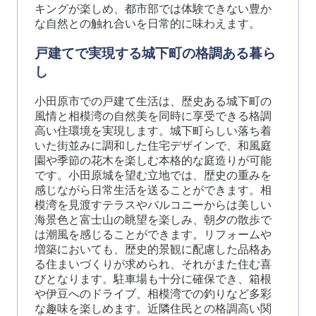
キングが楽しめ、都市部では体験できない豊か
な自然との触れ合いを日常的に味わえます。
戸建てで実現する城下町の格調ある暮ら
し
小田原市での戸建て生活は、歴史ある城下町の
風情と相模湾の自然美を同時に享受できる格調
高い住環境を実現します。城下町らしい落ち着
いた街並みに調和した住宅デザインで、和風庭
園や季節の花木を楽しむ本格的な庭造りが可能
です。小田原城を望む立地では、歴史の重みを
感じながら日常生活を送ることができます。相
模湾を見渡すテラスやバルコニーからは美しい
海景色と富士山の眺望を楽しみ、朝夕の散歩で
は潮風を感じることができます。リフォームや
増築においても、歴史的景観に配慮した品格あ
る住まいづくりが求められ、それがまた住む喜
びとなります。駐車場も十分に確保でき、箱根
や伊豆へのドライブ、相模湾での釣りなど多彩
な趣味を楽しめます。近隣住民との格調高い関