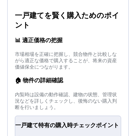
一戸建て
を
賢く購入
ためのポイ
ント
📊
適正価格の把握
市場相場を正確に把握し、競合物件と比較しな
がら適正な価格で購入することが、将来の資産
価値保全につながります。
🏠
物件の詳細確認
内覧時は設備の動作確認、建物の状態、管理状
況などを詳しくチェックし、後悔のない購入判
断を行いましょう。
一戸建て
特有の
購入時チェック
ポイント