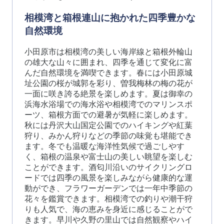
相模湾と箱根連山に抱かれた四季豊かな
自然環境
小田原市は相模湾の美しい海岸線と箱根外輪山
の雄大な山々に囲まれ、四季を通じて変化に富
んだ自然環境を満喫できます。春には小田原城
址公園の桜が城郭を彩り、曽我梅林の梅の花が
一面に咲き誇る絶景を楽しめます。夏は御幸の
浜海水浴場での海水浴や相模湾でのマリンスポ
ーツ、箱根方面での避暑が気軽に楽しめます。
秋には丹沢大山国定公園でのハイキングや紅葉
狩り、みかん狩りなどの季節の味覚も堪能でき
ます。冬でも温暖な海洋性気候で過ごしやす
く、箱根の温泉や富士山の美しい眺望を楽しむ
ことができます。酒匂川沿いのサイクリングロ
ードでは四季の風景を楽しみながら健康的な運
動ができ、フラワーガーデンでは一年中季節の
花々を鑑賞できます。相模湾での釣りや潮干狩
りも人気で、海の恵みを身近に感じることがで
きます。早川や久野の里山では自然観察やハイ