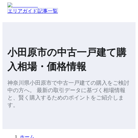
エリアガイド
記事一覧
小田原市
の
中古一戸建て
購
入
相場・価格情報
神奈川県
小田原市
で
中古一戸建て
の
購入
をご検討
中の方へ。 最新の取引データに基づく相場情報
と、
賢く購入するためのポイント
をご紹介しま
す。
ホーム