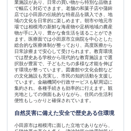
業施設があり、日常の買い物から特別な品物ま
で幅広く対応できます。老舗の和菓子店や蒲鉾
店では小田原の伝統的な特産品を購入でき、地
域の文化を日常的に楽しめます。朝市や地元市
場では相模湾の新鮮な海産物や足柄地域の農産
物が手に入り、豊かな食生活を送ることができ
ます。医療面では小田原市立病院を中心とした
総合的な医療体制が整っており、高度医療から
日常診療まで安心して受けられます。教育環境
では歴史ある学校から現代的な教育施設まで選
択肢が豊富で、子どもたちの多様な才能を伸ば
す環境が整っています。図書館や文化会館など
の文化施設も充実し、市民の知的活動を支援し
ています。金融機関や行政サービスも駅周辺に
集約され、各種手続きも効率的に行えます。観
光地としての側面もありながら、住民の生活利
便性もしっかりと確保されています。
自然災害に備えた安全で歴史ある住環境
小田原市は相模湾に面した立地でありながら、