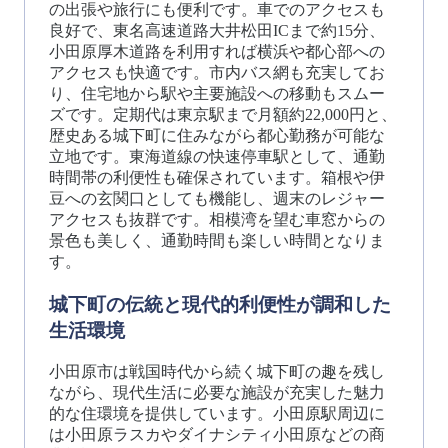
の出張や旅行にも便利です。車でのアクセスも
良好で、東名高速道路大井松田ICまで約15分、
小田原厚木道路を利用すれば横浜や都心部への
アクセスも快適です。市内バス網も充実してお
り、住宅地から駅や主要施設への移動もスムー
ズです。定期代は東京駅まで月額約22,000円と、
歴史ある城下町に住みながら都心勤務が可能な
立地です。東海道線の快速停車駅として、通勤
時間帯の利便性も確保されています。箱根や伊
豆への玄関口としても機能し、週末のレジャー
アクセスも抜群です。相模湾を望む車窓からの
景色も美しく、通勤時間も楽しい時間となりま
す。
城下町の伝統と現代的利便性が調和した
生活環境
小田原市は戦国時代から続く城下町の趣を残し
ながら、現代生活に必要な施設が充実した魅力
的な住環境を提供しています。小田原駅周辺に
は小田原ラスカやダイナシティ小田原などの商