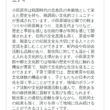
小田原市は戦国時代の北条氏の本拠地として栄
えた歴史を持ち、格調高い文化的コミュニティ
が形成されています。小田原城址公園での桜ま
つりや小田原梅まつり、北条五代まつりなど、
歴史と季節を感じる伝統行事が年間を通じて開
催されます。住民の文化意識も高く、茶道や華
道、能楽などの伝統文化を大切にする人々との
交流を楽しむことができます。町内会や自治会
活動も品格があり、新住民に対しても温かく迎
え入れる文化的な土壌があります。小田原文学
館や郷土文化館では地域の歴史や文化に触れる
機会が豊富で、知的で文化的な生活を送ること
ができます。子育て環境では、歴史教育や伝統
文化体験の機会が多く、子どもたちが日本の文
化を深く学ぶことができます。地域のボランテ
ィア活動や文化財保護活動も盛んで、歴史ある
街の維持発展に貢献する喜びを感じられます。
観光客との適切な距離を保ちながら、住民同士
の結束も強く、誇りを持って地域に住み続ける
ことができるコミュニティです。