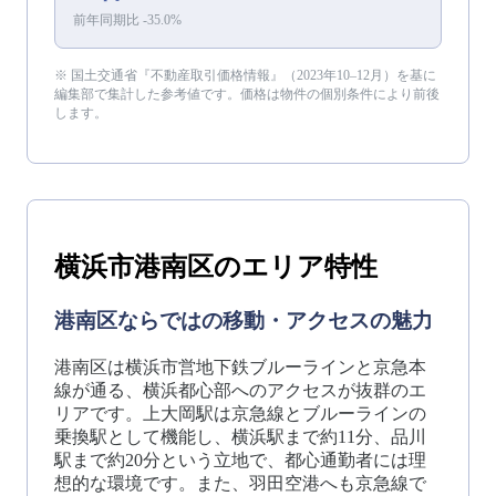
前年同期比
-35.0
%
※ 国土交通省『不動産取引価格情報』（
2023年10–12月
）を基に
編集部で集計した参考値です。価格は物件の個別条件により前後
します。
横浜市港南区
のエリア特性
港南区ならではの移動・アクセスの魅力
港南区は横浜市営地下鉄ブルーラインと京急本
線が通る、横浜都心部へのアクセスが抜群のエ
リアです。上大岡駅は京急線とブルーラインの
乗換駅として機能し、横浜駅まで約11分、品川
駅まで約20分という立地で、都心通勤者には理
想的な環境です。また、羽田空港へも京急線で