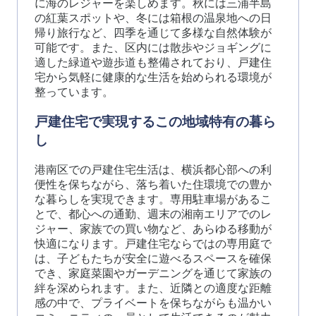
に海のレジャーを楽しめます。秋には三浦半島
の紅葉スポットや、冬には箱根の温泉地への日
帰り旅行など、四季を通じて多様な自然体験が
可能です。また、区内には散歩やジョギングに
適した緑道や遊歩道も整備されており、戸建住
宅から気軽に健康的な生活を始められる環境が
整っています。
戸建住宅で実現するこの地域特有の暮ら
し
港南区での戸建住宅生活は、横浜都心部への利
便性を保ちながら、落ち着いた住環境での豊か
な暮らしを実現できます。専用駐車場があるこ
とで、都心への通勤、週末の湘南エリアでのレ
ジャー、家族での買い物など、あらゆる移動が
快適になります。戸建住宅ならではの専用庭で
は、子どもたちが安全に遊べるスペースを確保
でき、家庭菜園やガーデニングを通じて家族の
絆を深められます。また、近隣との適度な距離
感の中で、プライベートを保ちながらも温かい