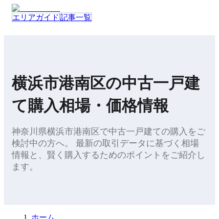
エリアガイド
記事一覧
横浜市港南区
の
中古一戸建
て
購入
相場・価格情報
神奈川県
横浜市港南区
で
中古一戸建て
の
購入
をご
検討中の方へ。 最新の取引データに基づく相場
情報と、
賢く購入するためのポイント
をご紹介し
ます。
ホーム