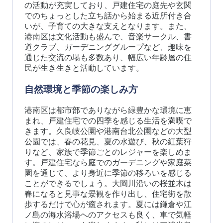
の活動が充実しており、戸建住宅の庭先や玄関
でのちょっとした立ち話から始まる近所付き合
いが、子育ての大きな支えとなります。また、
港南区は文化活動も盛んで、音楽サークル、書
道クラブ、ガーデニンググループなど、趣味を
通じた交流の場も多数あり、幅広い年齢層の住
民が生き生きと活動しています。
自然環境と季節の楽しみ方
港南区は都市部でありながら緑豊かな環境に恵
まれ、戸建住宅での四季を感じる生活を満喫で
きます。久良岐公園や港南台北公園などの大型
公園では、春の花見、夏の水遊び、秋の紅葉狩
りなど、家族で季節ごとのレジャーを楽しめま
す。戸建住宅なら庭でのガーデニングや家庭菜
園を通じて、より身近に季節の移ろいを感じる
ことができるでしょう。大岡川沿いの桜並木は
春になると見事な景観を作り出し、住宅街を散
歩するだけで心が癒されます。夏には鎌倉や江
ノ島の海水浴場へのアクセスも良く、車で気軽