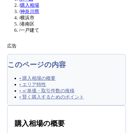
/
購入相場
/
神奈川県
/
横浜市
/
港南区
/
一戸建て
広告
このページの内容
•
購入相場の概要
•
エリア特性
•
㎡単価・取引件数の推移
•
賢く購入するためのポイント
購入
相場の概要