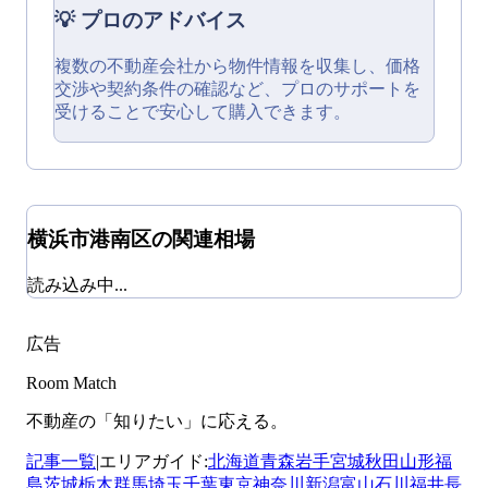
💡 プロのアドバイス
複数の不動産会社から物件情報を収集し、価格
交渉や契約条件の確認など、プロのサポートを
受けることで安心して購入できます。
横浜市港南区
の関連相場
読み込み中...
広告
Room Match
不動産の「知りたい」に応える。
記事一覧
|
エリアガイド:
北海道
青森
岩手
宮城
秋田
山形
福
島
茨城
栃木
群馬
埼玉
千葉
東京
神奈川
新潟
富山
石川
福井
長