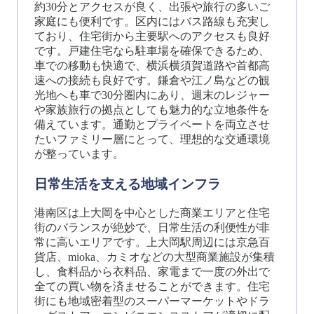
約30分とアクセスが良く、出張や旅行の多いご
家庭にも便利です。区内にはバス路線も充実し
ており、住宅街から主要駅へのアクセスも良好
です。戸建住宅なら駐車場を確保できるため、
車での移動も快適で、横浜横須賀道路や首都高
速への接続も良好です。鎌倉や江ノ島などの観
光地へも車で30分圏内にあり、週末のレジャー
や家族旅行の拠点としても魅力的な立地条件を
備えています。通勤とプライベートを両立させ
たいファミリー層にとって、理想的な交通環境
が整っています。
日常生活を支える地域インフラ
港南区は上大岡を中心とした商業エリアと住宅
街のバランスが絶妙で、日常生活の利便性が非
常に高いエリアです。上大岡駅周辺には京急百
貨店、mioka、カミオなどの大型商業施設が集積
し、食料品から衣料品、家電まで一度の外出で
全ての買い物を済ませることができます。住宅
街にも地域密着型のスーパーマーケットやドラ